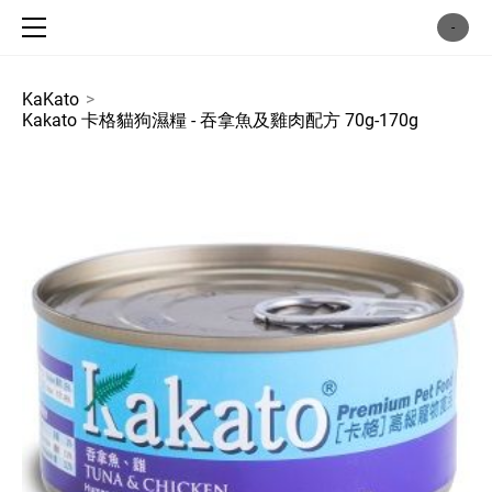
主頁 / home
-
商店 / shop
犬用乾糧 / dog food
KaKato
>
Kakato 卡格貓狗濕糧 - 吞拿魚及雞肉配方 70g-170g
貓用乾糧 / cat food
犬用濕糧 / dog can
貓用濕糧 / cat can
凍乾犬用鮮肉糧 / dog freezedried
凍乾貓用鮮肉糧 / cat . freezedried
犬用保健 / dog supplement
貓用保健 / cat supplement
寵物護理用品 / pet cleaning supplies
犬貓小食 / snacks